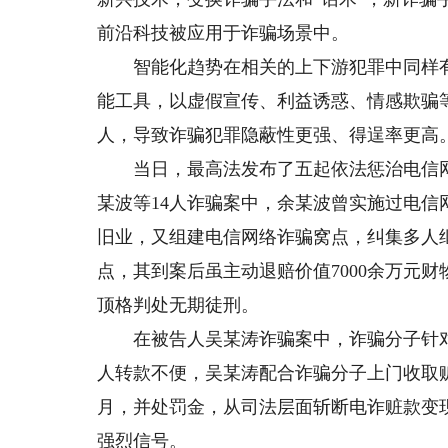
前沿科技被应用于诈骗场景中。
智能化趋势在相关的上下游犯罪中同样有所
能工具，以虚假宣传、利益诱惑、情感欺骗
人，导致诈骗犯罪隐蔽性更强、得逞率更高
当日，最高法发布了五起依法惩治电信网
某波等14人诈骗案中，余某波曾实施过电
旧业，又组建电信网络诈骗窝点，纠集多人
点，其到案后虽主动退赔价值7000余万元
顶格判处无期徒刑。
在被告人吴某涛诈骗案中，诈骗分子针对独
人转款不便，吴某涛配合诈骗分子上门收取
月，并处罚金，从司法层面斩断电诈赃款变现
强烈信号。