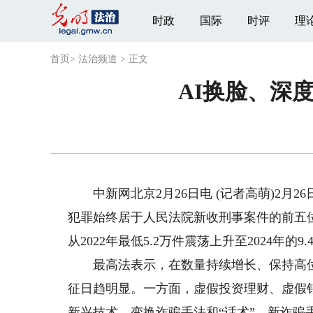
时政
国际
时评
理
首页
>
法治频道
>
正文
AI换脸、深
中新网北京2月26日电 (记者高萌)2月
犯罪始终居于人民法院新收刑事案件的前五位。
从2022年最低5.2万件震荡上升至2024年的9.
最高法表示，在数量持续增长、保持高位
征日趋明显。一方面，虚假投资理财、虚假
新兴技术，变换诈骗手法和“话术”，新诈骗