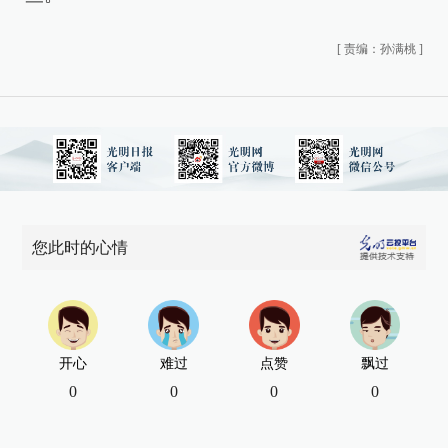
[
责编：孙满桃
]
您此时的心情
开心
难过
点赞
飘过
0
0
0
0