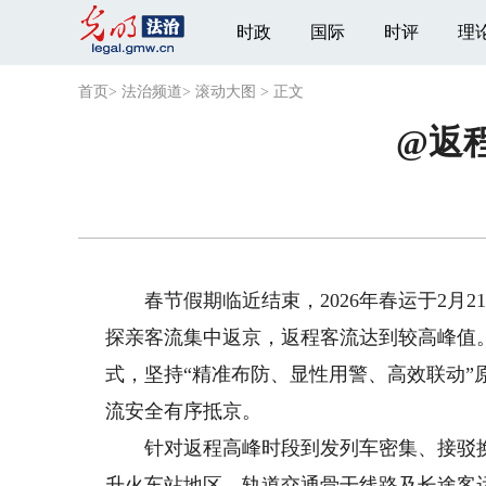
时政
国际
时评
理
首页
>
法治频道
>
滚动大图
>
正文
@返
春节假期临近结束，2026年春运于2月2
探亲客流集中返京，返程客流达到较高峰值
式，坚持“精准布防、显性用警、高效联动
流安全有序抵京。
针对返程高峰时段到发列车密集、接驳换乘
升火车站地区、轨道交通骨干线路及长途客