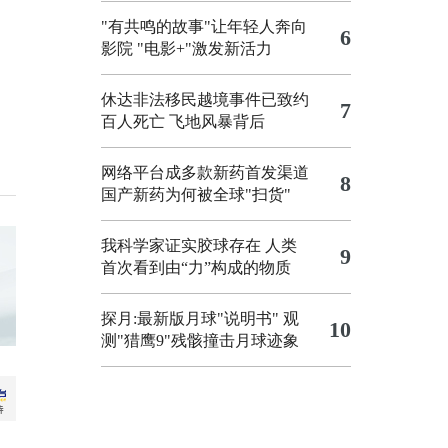
"有共鸣的故事"让年轻人奔向
6
影院
"电影+"激发新活力
休达非法移民越境事件已致约
7
百人死亡
飞地风暴背后
网络平台成多款新药首发渠道
8
国产新药为何被全球"扫货"
我科学家证实胶球存在 人类
9
首次看到由“力”构成的物质
探月:最新版月球"说明书"
观
10
测"猎鹰9"残骸撞击月球迹象