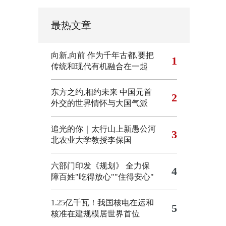
最热文章
向新,向前
作为千年古都,要把
1
传统和现代有机融合在一起
东方之约,相约未来 中国元首
2
外交的世界情怀与大国气派
追光的你｜太行山上新愚公河
3
北农业大学教授李保国
六部门印发《规划》 全力保
4
障百姓"吃得放心""住得安心"
1.25亿千瓦！我国核电在运和
5
核准在建规模居世界首位