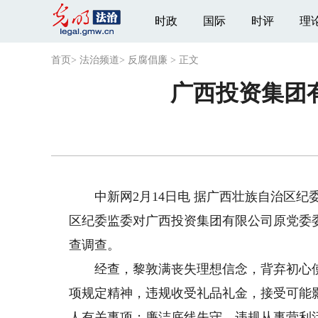
时政
国际
时评
理
首页
>
法治频道
>
反腐倡廉
>
正文
广西投资集团
中新网2月14日电 据广西壮族自治区纪
区纪委监委对广西投资集团有限公司原党委
查调查。
经查，黎敦满丧失理想信念，背弃初心使
项规定精神，违规收受礼品礼金，接受可能
人有关事项；廉洁底线失守，违规从事营利