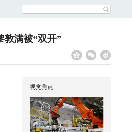
敦满被“双开”
视觉焦点