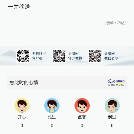
一并移送。
[
责编：刁慈
]
您此时的心情
开心
难过
点赞
飘过
0
0
0
0