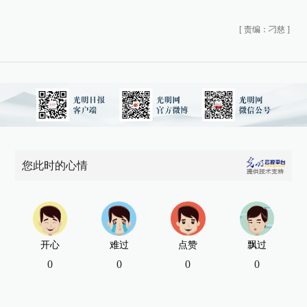
[
责编：刁慈
]
您此时的心情
开心
难过
点赞
飘过
0
0
0
0