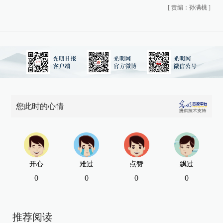
[
责编：孙满桃
]
您此时的心情
开心
难过
点赞
飘过
0
0
0
0
推荐阅读