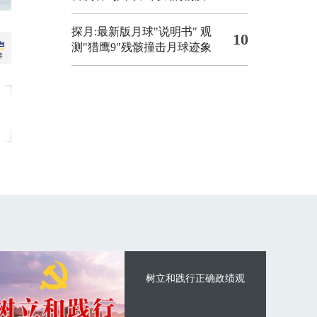
探月:最新版月球"说明书"
观
10
测"猎鹰9"残骸撞击月球迹象
树立和践行正确政绩观