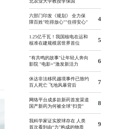
北农业大学教授李保国
六部门印发《规划》 全力保
4
障百姓"吃得放心""住得安心"
1.25亿千瓦！我国核电在运和
5
核准在建规模居世界首位
"有共鸣的故事"让年轻人奔向
6
影院
"电影+"激发新活力
休达非法移民越境事件已致约
7
百人死亡
飞地风暴背后
网络平台成多款新药首发渠道
8
国产新药为何被全球"扫货"
我科学家证实胶球存在 人类
9
首次看到由“力”构成的物质