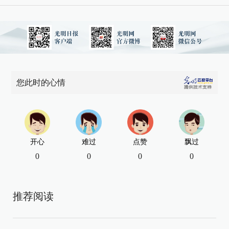
您此时的心情
开心
难过
点赞
飘过
0
0
0
0
推荐阅读