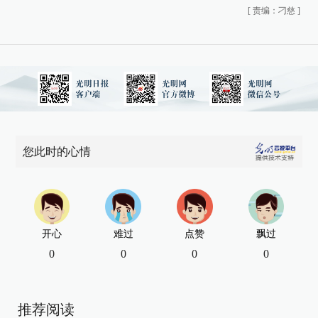
[
责编：刁慈
]
您此时的心情
开心
难过
点赞
飘过
0
0
0
0
推荐阅读