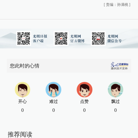
[
责编：孙满桃
]
您此时的心情
开心
难过
点赞
飘过
0
0
0
0
推荐阅读