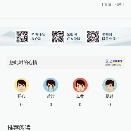
[
责编：刁慈
]
您此时的心情
开心
难过
点赞
飘过
0
0
0
0
推荐阅读