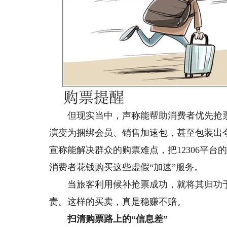
但现实当中，声称能帮助消费者优先抢票
演变为捆绑会员、销售加速包，甚至包装出
宣称能解决群众的购票难点，把12306平台
消费者花钱购买这些虚假“加速”服务。
当旅客利用候补抢票成功，就将其归功于自
责。这样的买卖，真是稳赚不赔。
扫清购票路上的“信息差”