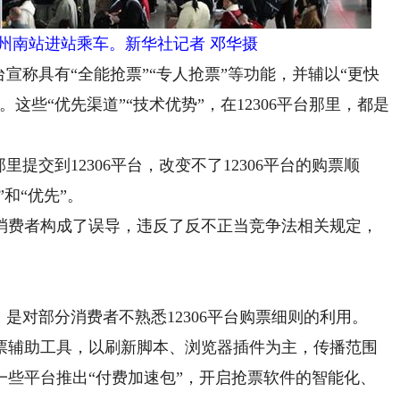
在广州南站进站乘车。新华社记者 邓华摄
称具有“全能抢票”“专人抢票”等功能，并辅以“更快
这些“优先渠道”“技术优势”，在12306平台那里，都是
交到12306平台，改变不了12306平台的购票顺
和“优先”。
费者构成了误导，违反了反不正当竞争法相关规定，
对部分消费者不熟悉12306平台购票细则的利用。
辅助工具，以刷新脚本、浏览器插件为主，传播范围
一些平台推出“付费加速包”，开启抢票软件的智能化、