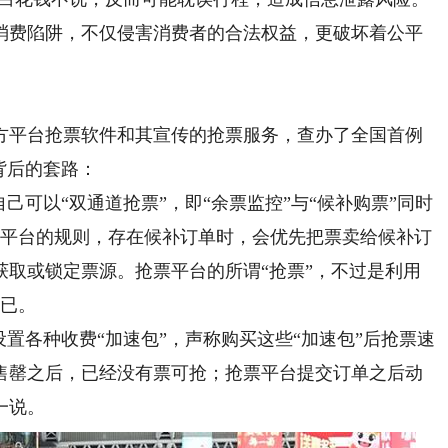
费陷阱，不仅侵害消费者的合法权益，更破坏着公平
平台抢票软件和其宣传的抢票服务，查办了全国首例
背后的套路：
可以“双通道抢票”，即“余票监控”与“候补购票”同时
06平台的规则，存在候补订单时，会优先把票卖给候补订
获取或锁定票源。抢票平台的所谓“抢票”，不过是利用
而已。
各种收费“加速包”，声称购买这些“加速包”后抢票速
售罄之后，已经没有票可抢；抢票平台提交订单之后动
一说。