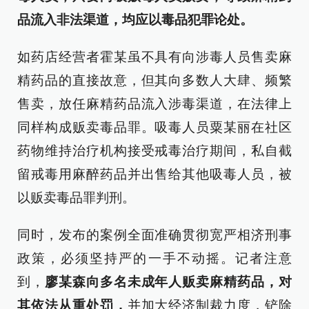
品流入非法渠道，均应以毒品犯罪论处。
如药店经营者霍某虽不具有向涉毒人员售卖麻
精药品的直接故意，但其向多数人大肆、频繁
售卖，放任麻精药品流入涉毒渠道，在法律上
同样构成贩卖毒品罪。吸毒人员粟某丽在社区
药物维持治疗机构接受戒毒治疗期间，私自截
留戒毒用麻醉药品并出售给其他吸毒人员，被
以贩卖毒品罪判刑。
同时，发布的案例全面准确贯彻宽严相济刑事
政策，必须坚持严的一手不动摇。记者注意
到，
廖某森向多名未成年人贩卖麻精药品，对
其依法从重处罚，
并加大经济制裁力度，铲除