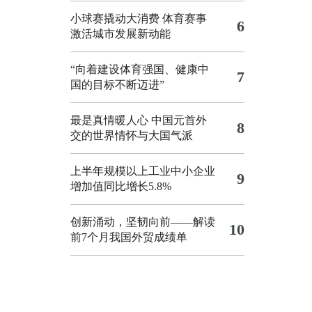
小球赛撬动大消费 体育赛事
6
激活城市发展新动能
“向着建设体育强国、健康中
7
国的目标不断迈进”
最是真情暖人心 中国元首外
8
交的世界情怀与大国气派
上半年规模以上工业中小企业
9
增加值同比增长5.8%
创新涌动，坚韧向前——解读
10
前7个月我国外贸成绩单