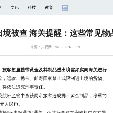
论
文化
科技
教育
出境被查 海关提醒：这些常见物
来源：
央视网
2026-01-26 10:29
，
旅客超量携带黄金及其制品进出境需如实向海关进行
管，运输、携带、邮寄国家禁止或限制进出境的货物、
，将依法追究刑事责任。
航班监管中查获两名旅客违规携带黄金制品，净重约
万元人民币。
“无申报通道”通关，但其行李箱在安检机中存在异