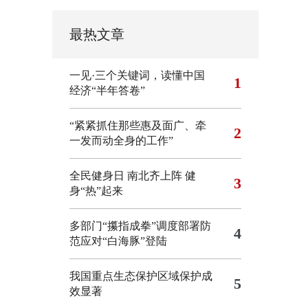
最热文章
一见·三个关键词，读懂中国
1
经济“半年答卷”
“紧紧抓住那些惠及面广、牵
2
一发而动全身的工作”
全民健身日 南北齐上阵 健
3
身“热”起来
多部门“攥指成拳”调度部署防
4
范应对“白海豚”登陆
我国重点生态保护区域保护成
5
效显著