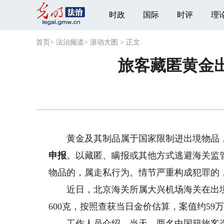
时政
国际
时评
理
首页
>
法治频道
>
滚动大图
>
正文
旅客藏匿黄金
黄金及其制品属于国家限制进出境物品
申报
。以藏匿、瞒报或其他方式逃避海关监
物品的，属走私行为。情节严重构成犯罪的
近日，北京海关所属大兴机场海关在出境
600克，按照查获当日金价估算，案值约59
工作人员介绍，当天，两名中国籍旅客选择