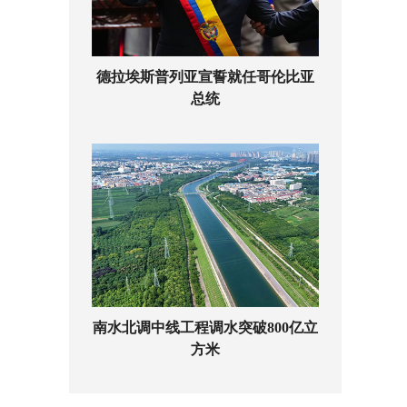
德拉埃斯普列亚宣誓就任哥伦比亚
总统
南水北调中线工程调水突破800亿立
方米