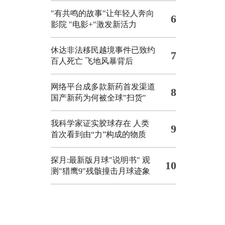
"有共鸣的故事"让年轻人奔向
6
影院
"电影+"激发新活力
休达非法移民越境事件已致约
7
百人死亡
飞地风暴背后
网络平台成多款新药首发渠道
8
国产新药为何被全球"扫货"
我科学家证实胶球存在 人类
9
首次看到由“力”构成的物质
探月:最新版月球"说明书"
观
10
测"猎鹰9"残骸撞击月球迹象