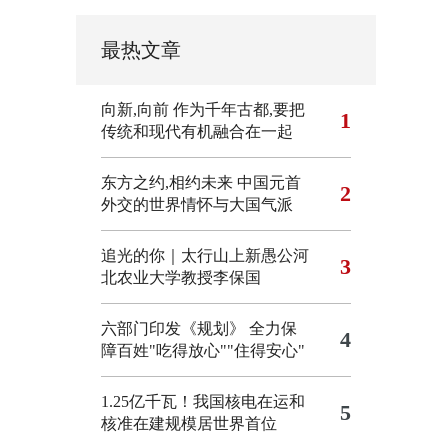
最热文章
向新,向前
作为千年古都,要把
1
传统和现代有机融合在一起
东方之约,相约未来 中国元首
2
外交的世界情怀与大国气派
追光的你｜太行山上新愚公河
3
北农业大学教授李保国
六部门印发《规划》 全力保
4
障百姓"吃得放心""住得安心"
1.25亿千瓦！我国核电在运和
5
核准在建规模居世界首位