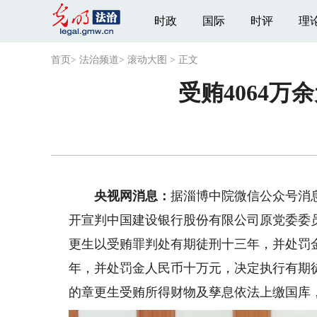
时政
国际
时评
理
首页
>
法治频道
>
滚动大图
>
正文
受贿4064万
央视网消息：
据淄博中院微信公众号消息
开宣判中国建设银行股份有限公司原党委委
更生以受贿罪判处有期徒刑十三年，并处罚
年，并处罚金人民币十万元，决定执行有期
的章更生受贿所得财物及孳息依法上缴国库