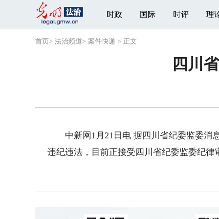
时政
国际
时评
理
首页
>
法治频道
>
案件快递
>
正文
四川省
中新网1月21日电 据四川省纪委监委消
违纪违法，目前正接受四川省纪委监委纪律