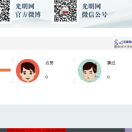
点赞
飘过
0
0