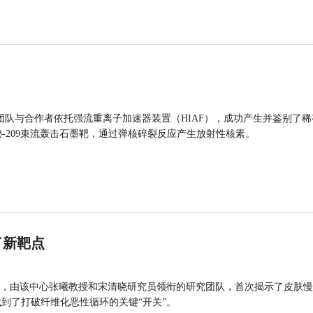
团队与合作者依托强流重离子加速器装置（HIAF），成功产生并鉴别了稀
的铋-209束流轰击石墨靶，通过弹核碎裂反应产生放射性核素。
了新靶点
，由该中心张曦教授和宋清晓研究员领衔的研究团队，首次揭示了皮肤慢
找到了打破纤维化恶性循环的关键“开关”。