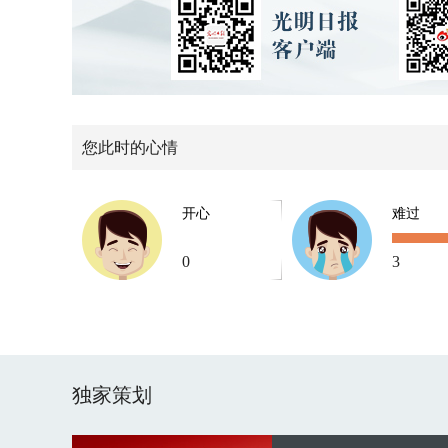
您此时的心情
开心
难过
0
3
独家策划