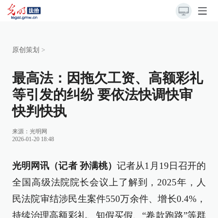
原创策划
>
最高法：因拖欠工资、高额彩礼
等引发的纠纷 要依法快调快审
快判快执
来源：
光明网
2026-01-20 18:48
光明网讯（记者 孙满桃）
记者从1月19日召开的
全国高级法院院长会议上了解到，2025年，人
民法院审结涉民生案件550万余件、增长0.4%，
持续治理高额彩礼、知假买假、“卷款跑路”等群