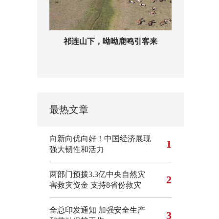
祁连山下，呦呦鹿鸣引客来
最热文章
向新向优向好！中国经济展现
1
强大韧性和活力
两部门预拨3.3亿中央自然灾
2
害救灾资金 支持8省份救灾
全总印发通知 加强安全生产
3