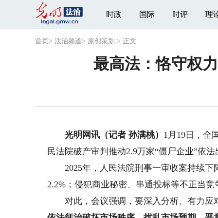
时政
国际
时评
理
首页
>
法治频道
>
原创策划
>
正文
最高法：恪守权力
光明网讯（记者 孙满桃）
1月19日，
民法院破产审判推动2.9万家“僵尸企业”依法
2025年，人民法院刑事一审收案持续下
2.2%；侵犯商业秘密、串通投标等不正当竞争
对此，会议强调，要深入分析、有力应对
依法惩治破坏市场秩序、扰乱市场预期、恶