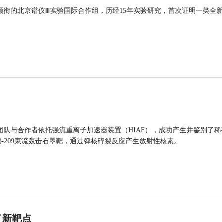
领衔的北京谱仪Ⅲ实验国际合作组，历经15年实验研究，首次证明一类全
团队与合作者依托强流重离子加速器装置（HIAF），成功产生并鉴别了稀
的铋-209束流轰击石墨靶，通过弹核碎裂反应产生放射性核素。
了新靶点