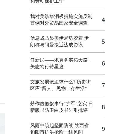
和劳动保护工作
我对美涉华消极措施实施反制
4
首例对外贸易国家安全调查
信息战凸显美伊局势胶着
伊
5
朗称与阿曼接近达成协议
任新民——求真务实拓天路，
6
矢志笃行铸星途
文旅发展该追求什么?
历史街
7
区应"留人、见物、存生活"
炒作虚假叙事行"扩军"之实
日
8
新版《防卫白皮书》引批评
风雨中筑起坚固防线 陕西省
9
旬阳市抗洪抢险一线见闻