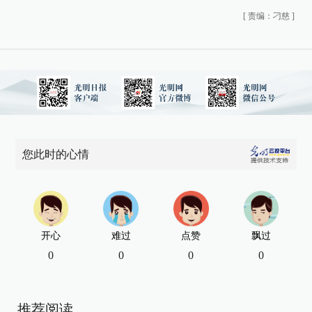
[
责编：刁慈
]
您此时的心情
开心
难过
点赞
飘过
0
0
0
0
推荐阅读