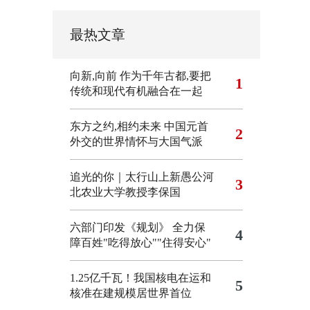
最热文章
向新,向前
作为千年古都,要把
1
传统和现代有机融合在一起
东方之约,相约未来 中国元首
2
外交的世界情怀与大国气派
追光的你｜太行山上新愚公河
3
北农业大学教授李保国
六部门印发《规划》 全力保
4
障百姓"吃得放心""住得安心"
1.25亿千瓦！我国核电在运和
5
核准在建规模居世界首位