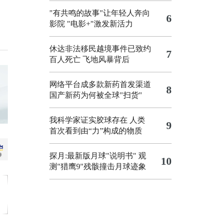
"有共鸣的故事"让年轻人奔向
6
影院
"电影+"激发新活力
休达非法移民越境事件已致约
7
百人死亡
飞地风暴背后
网络平台成多款新药首发渠道
8
国产新药为何被全球"扫货"
我科学家证实胶球存在 人类
9
首次看到由“力”构成的物质
探月:最新版月球"说明书"
观
10
测"猎鹰9"残骸撞击月球迹象