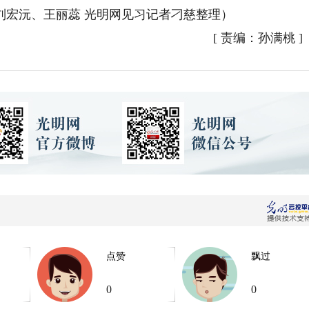
刘宏沅、王丽蕊 光明网见习记者刁慈整理）
[
责编：孙满桃
]
点赞
飘过
0
0