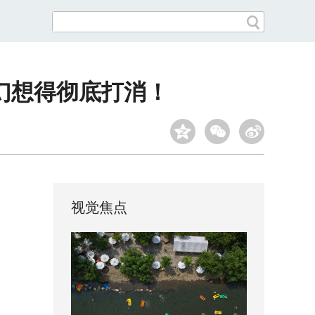
种幻想得彻底打消！
视觉焦点