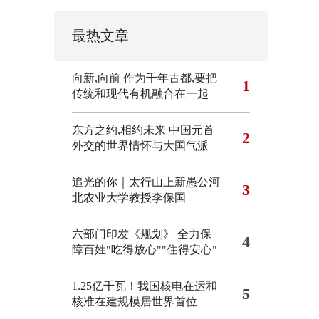
最热文章
向新,向前
作为千年古都,要把
1
传统和现代有机融合在一起
东方之约,相约未来 中国元首
2
外交的世界情怀与大国气派
追光的你｜太行山上新愚公河
3
北农业大学教授李保国
六部门印发《规划》 全力保
4
障百姓"吃得放心""住得安心"
1.25亿千瓦！我国核电在运和
5
核准在建规模居世界首位