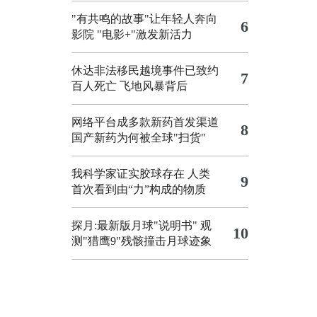
"有共鸣的故事"让年轻人奔向
6
影院
"电影+"激发新活力
休达非法移民越境事件已致约
7
百人死亡
飞地风暴背后
网络平台成多款新药首发渠道
8
国产新药为何被全球"扫货"
我科学家证实胶球存在 人类
9
首次看到由“力”构成的物质
探月:最新版月球"说明书"
观
10
测"猎鹰9"残骸撞击月球迹象