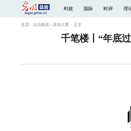
时政
国际
时评
理
首页
>
法治频道
>
滚动大图
>
正文
千笔楼丨“年底过