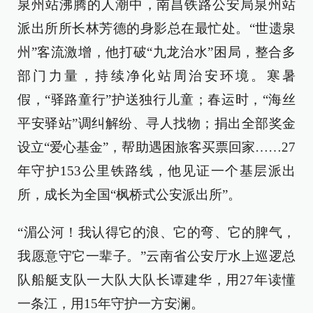
泉州站沸腾的人潮中，南昌铁路公安局泉州站
派出所所长林芳德的身影总在最忙处。“世遗泉
州”客流激增，他打破“九龙治水”困局，整合多
部门力量，持续净化站周治安环境。寒暑
假，“驿路童行”护送独行儿童；春运时，“海丝
平安驿站”调纠解纷、寻人找物；捐出全部奖金
设立“爱心基金”，帮助遇困旅客买票回家……27
年守护153公里铁路线，他见证一个基层派出
所，成长为全国“枫桥式公安派出所”。
“湄公河！我认得它的浪、它的弯、它的脾气，
我愿意守它一辈子。”云南省公安厅水上巡逻总
队船艇支队一大队大队长谭建华，用27年读懂
一条江，用15年守护一方安澜。