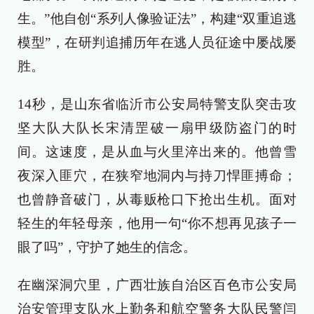
生。”他自创“系列人像验证法”，构建“双重追逃
模型”，在研判追捕历年在逃人员征途中屡战屡
胜。
14秒，是山东省临沂市公安局特警支队突击攻
坚大队大队长宋清罡破一扇甲级防盗门的时
间。这速度，是从血与火里淬出来的。他曾雪
夜深入匪穴，在狭窄地洞内与持刀悍匪搏命；
也曾静音破门，从毒贩枪口下抢出生机。面对
轻生的年轻母亲，他用一句“你不想再见孩子一
眼了吗”，守护了她生的信念。
在幽深洞穴里，广西壮族自治区百色市公安局
治安管理支队水上勤务和航空警务大队民警闫