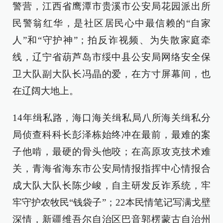
警营，江西省鹰潭市贵溪市公安局花园派出所
民警翁红华，是社区居民心中最信赖的“自家
人”和“守护神”；拍反诈视频、为失散家庭牵
线，辽宁省葫芦岛市绥中县公安局网络安全保
卫大队副大队长冯晶的爱，在方寸屏幕间，也
在辽阔大地上。
14年缉私路，海口海关缉私局八所海关缉私分
局侦查科科长彭泽栋始终冲在最前，最难的案
子他啃，最硬的骨头他咬；在高原攻克技术难
关，青海省海东市公安局情报指挥中心情报合
成大队大队长陈少峻，自主研发反诈系统，牢
牢守护农牧民“钱袋子”；22本民情笔记写满戈壁
深情，新疆维吾尔自治区巴音郭楞蒙古自治州