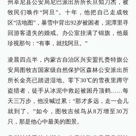
州卓尼县公安局尼巴派出所所长旦知刀杰，被
牧民们唤作“阿旦”。十年，他把自己走成牧
区“活地图”，暴雪中背出92岁被困者，泥潭里寻
回游客遗失的婚戒。办公室挂满了锦旗，他最
珍视那句：“有事，就找阿旦。”
凌晨四点半，内蒙古自治区兴安盟扎赉特旗公
安局图牧吉国家级自然保护区森林公安派出所
所长金亮已踏进湿地。零下30℃的雪夜里蹲守
盗猎者，徒手从冰泥中救起被困丹顶鹤……每
天三万步，他没喊过累：“那才多远，走一会儿
就到了。”如今，图牧吉候鸟从8万增至30万
只，那是他心中最美的图景。