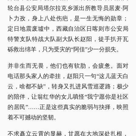
轮台县公安局塔尔拉克乡派出所教导员居麦·阿
卜力孜，身上八处伤疤，是一生无悔的勋章；
定日地震废墟中，西藏自治区日喀则市公安局
特警支队特战大队副大队长赵阳，徒手扒开瓦
砾救出绵羊，只为受灾的“阿佳”少一分损失。
并非生而无畏，他们也有软肋，会疲惫。面对
电话那头家人的牵挂，赵阳只一句“这儿蓝天白
云，啥都不缺”，转身又扎进风雪巡逻路；极少
的陪伴，让翁红华的女儿嗔怪“我宁愿你是社区
的居民”……正是这些真实的脆弱与抉择，映照
着不可撼动的坚韧。
不求矗立云霄的显赫，甘愿在大地深处扎根，