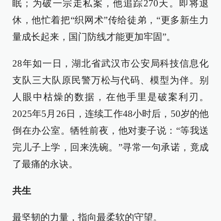
眠；为破一宗走私案，他追踪270天。即将退
休，他忙着把“织网术”传给徒弟，“更多新生力
量成长起来，国门防线才能更加牢固”。
28年如一日，湖北省武汉市公安局科技信息化
支队三大队原民警万松与代码、模型为伴。别
人眼中枯燥的数据，在他手里是破案利刃。
2025年5月26日，连续工作48小时后，50岁的他
倒在办公室。牺牲前夜，他对妻子说：“等我送
完儿子上学，回来洗碗。”寻常一句承诺，竟成
了最痛的永诀。
共生
最坚韧的力量，指向最柔软的守望。