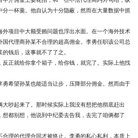
中介佣金上耍花招，和一些不法代理商内外勾结，纵
中分一杯羹。他自认为十分隐蔽，然而在大量数据中抓
外项目中大额受贿问题也浮出水面。在一个海外技术
外国代理商孙某不合理的超高佣金。李勇任职该公司总
某的钱后，这事就不了了之。
反正就给你拿个箱子，给你钱，就完了。实际上他找
勇希望孙某也能适当让步，压降部分佣金。然而由于
。
大吵起来了。那时候实际上我没有想把他彻底赶出
，想都别想，他说到中纪委去告我，去完了咱俩都了
合理的代理合同才被终止。李勇的私心私利，本质上