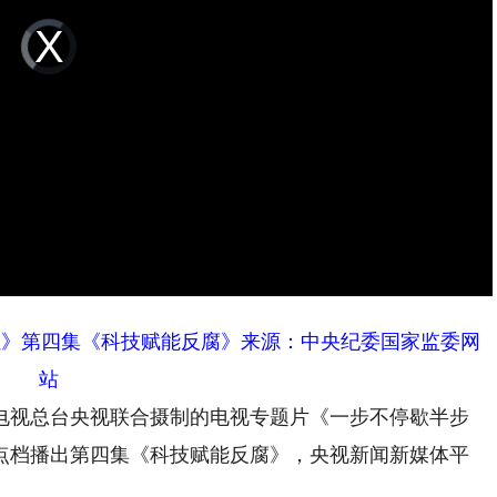
Video
Player
is
loading.
让》第四集《科技赋能反腐》来源：中央纪委国家监委网
站
视总台央视联合摄制的电视专题片《一步不停歇半步
8点档播出第四集《科技赋能反腐》，央视新闻新媒体平