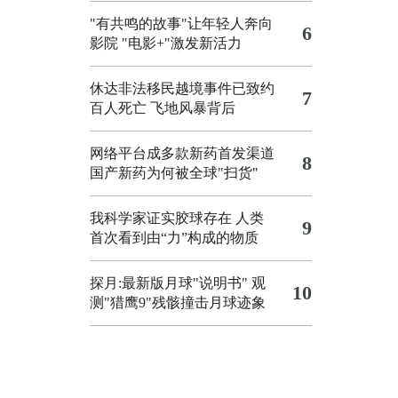
"有共鸣的故事"让年轻人奔向
6
影院
"电影+"激发新活力
休达非法移民越境事件已致约
7
百人死亡
飞地风暴背后
网络平台成多款新药首发渠道
8
国产新药为何被全球"扫货"
我科学家证实胶球存在 人类
9
首次看到由“力”构成的物质
探月:最新版月球"说明书"
观
10
测"猎鹰9"残骸撞击月球迹象