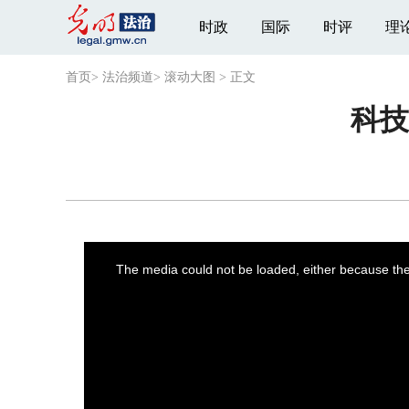
时政
国际
时评
理
首页
>
法治频道
>
滚动大图
>
正文
科技
This
is
a
The media could not be loaded, either because the 
modal
window.