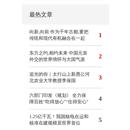
最热文章
向新,向前
作为千年古都,要把
1
传统和现代有机融合在一起
东方之约,相约未来 中国元首
2
外交的世界情怀与大国气派
追光的你｜太行山上新愚公河
3
北农业大学教授李保国
六部门印发《规划》 全力保
4
障百姓"吃得放心""住得安心"
1.25亿千瓦！我国核电在运和
5
核准在建规模居世界首位