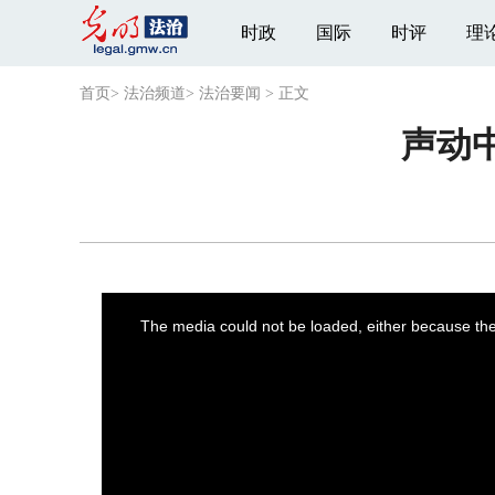
时政
国际
时评
理
首页
>
法治频道
>
法治要闻
>
正文
声动
This
is
a
The media could not be loaded, either because the 
modal
window.