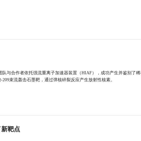
团队与合作者依托强流重离子加速器装置（HIAF），成功产生并鉴别了稀
的铋-209束流轰击石墨靶，通过弹核碎裂反应产生放射性核素。
了新靶点