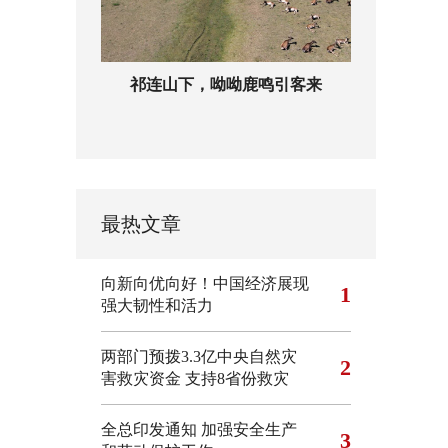
祁连山下，呦呦鹿鸣引客来
最热文章
向新向优向好！中国经济展现
1
强大韧性和活力
两部门预拨3.3亿中央自然灾
2
害救灾资金 支持8省份救灾
全总印发通知 加强安全生产
3