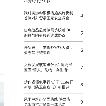
和劳动保护工作
我对美涉华消极措施实施反制
4
首例对外贸易国家安全调查
信息战凸显美伊局势胶着
伊
5
朗称与阿曼接近达成协议
任新民——求真务实拓天路，
6
矢志笃行铸星途
文旅发展该追求什么?
历史街
7
区应"留人、见物、存生活"
炒作虚假叙事行"扩军"之实
日
8
新版《防卫白皮书》引批评
风雨中筑起坚固防线 陕西省
9
旬阳市抗洪抢险一线见闻