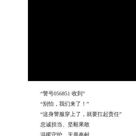
“警号056851 收到”
“别怕，我们来了！”
“这身警服穿上了，就要扛起责任”
忠诚担当、坚毅果敢
温暖守护、无畏奉献