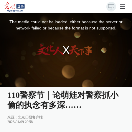
This
is
a
The media could not be loaded, either because the server or
modal
window.
network failed or because the format is not supported.
110警察节｜论萌娃对警察抓小
偷的执念有多深……
来源：
北京日报客户端
2026-01-09 20:58