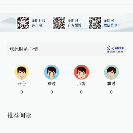
您此时的心情
开心
难过
点赞
飘过
0
0
0
0
推荐阅读