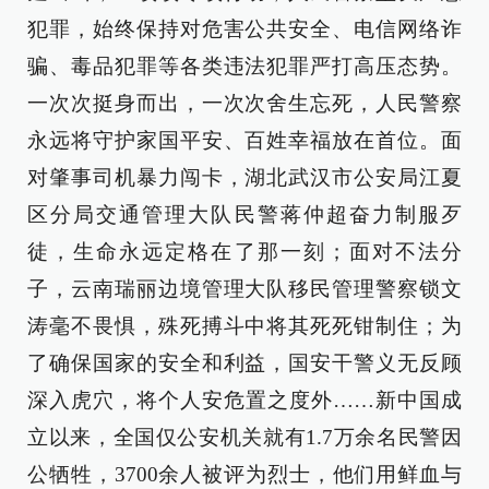
犯罪，始终保持对危害公共安全、电信网络诈
骗、毒品犯罪等各类违法犯罪严打高压态势。
一次次挺身而出，一次次舍生忘死，人民警察
永远将守护家国平安、百姓幸福放在首位。面
对肇事司机暴力闯卡，湖北武汉市公安局江夏
区分局交通管理大队民警蒋仲超奋力制服歹
徒，生命永远定格在了那一刻；面对不法分
子，云南瑞丽边境管理大队移民管理警察锁文
涛毫不畏惧，殊死搏斗中将其死死钳制住；为
了确保国家的安全和利益，国安干警义无反顾
深入虎穴，将个人安危置之度外……新中国成
立以来，全国仅公安机关就有1.7万余名民警因
公牺牲，3700余人被评为烈士，他们用鲜血与