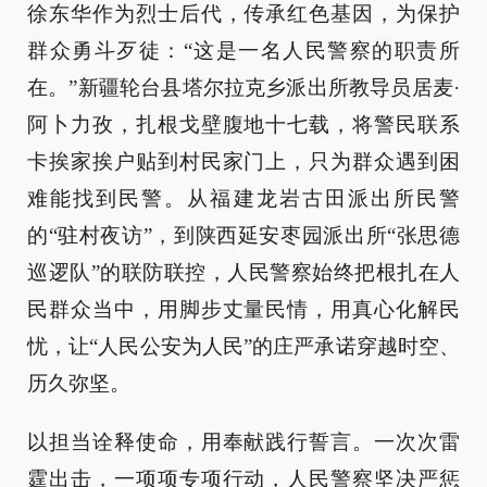
徐东华作为烈士后代，传承红色基因，为保护
群众勇斗歹徒：“这是一名人民警察的职责所
在。”新疆轮台县塔尔拉克乡派出所教导员居麦·
阿卜力孜，扎根戈壁腹地十七载，将警民联系
卡挨家挨户贴到村民家门上，只为群众遇到困
难能找到民警。从福建龙岩古田派出所民警
的“驻村夜访”，到陕西延安枣园派出所“张思德
巡逻队”的联防联控，人民警察始终把根扎在人
民群众当中，用脚步丈量民情，用真心化解民
忧，让“人民公安为人民”的庄严承诺穿越时空、
历久弥坚。
以担当诠释使命，用奉献践行誓言。一次次雷
霆出击，一项项专项行动，人民警察坚决严惩