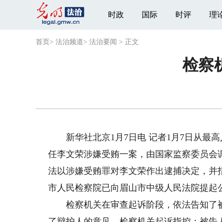
时政
国际
时评
理
首页
>
法治频道
>
法治要闻
>
正文
检察
新华社北京1月7日电 记者1月7日从最
任李文荣涉嫌受贿一案，由国家监察委员会
法以涉嫌受贿罪对李文荣作出逮捕决定，并
市人民检察院已向眉山市中级人民法院提起
检察机关在审查起诉阶段，依法告知了被
了辩护人的意见。检察机关起诉指控：被告