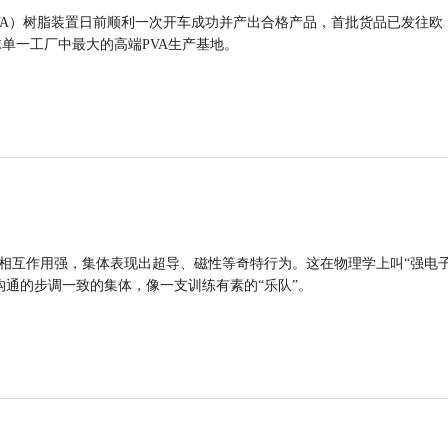
VA）树脂装置日前顺利一次开车成功并产出合格产品，首批货品已发往欧
球单一工厂中最大的高端PVA生产基地。
的相互作用强，集体表现出超导、磁性等奇特行为。这在物理学上叫“强电
沟通的步调一致的集体，像一支训练有素的“乐队”。