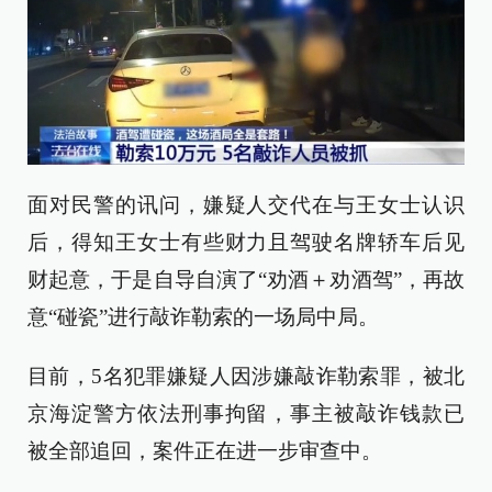
面对民警的讯问，嫌疑人交代在与王女士认识
后，得知王女士有些财力且驾驶名牌轿车后见
财起意，于是自导自演了“劝酒＋劝酒驾”，再故
意“碰瓷”进行敲诈勒索的一场局中局。
目前，5名犯罪嫌疑人因涉嫌敲诈勒索罪，被北
京海淀警方依法刑事拘留，事主被敲诈钱款已
被全部追回，案件正在进一步审查中。