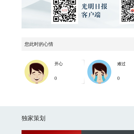
您此时的心情
开心
难过
0
0
独家策划