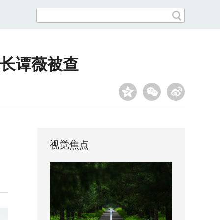
长谭薇被查
视觉焦点