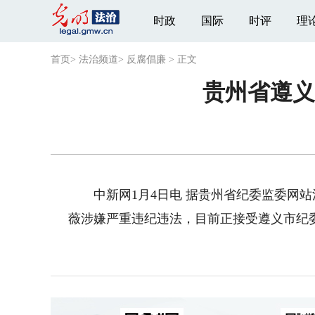
时政
国际
时评
理
首页
>
法治频道
>
反腐倡廉
>
正文
贵州省遵义
中新网1月4日电 据贵州省纪委监委网站
薇涉嫌严重违纪违法，目前正接受遵义市纪