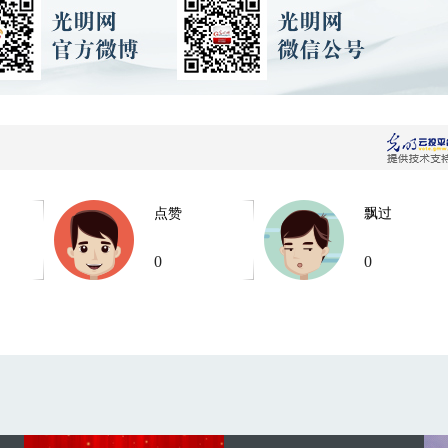
点赞
飘过
0
0