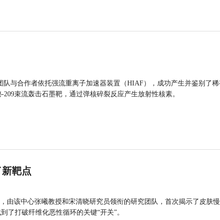
团队与合作者依托强流重离子加速器装置（HIAF），成功产生并鉴别了稀
的铋-209束流轰击石墨靶，通过弹核碎裂反应产生放射性核素。
了新靶点
，由该中心张曦教授和宋清晓研究员领衔的研究团队，首次揭示了皮肤慢
找到了打破纤维化恶性循环的关键“开关”。