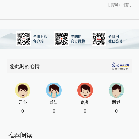
[
责编：刁慈
]
您此时的心情
开心
难过
点赞
飘过
0
0
0
0
推荐阅读