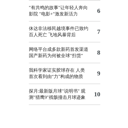
"有共鸣的故事"让年轻人奔向
6
影院
"电影+"激发新活力
休达非法移民越境事件已致约
7
百人死亡
飞地风暴背后
网络平台成多款新药首发渠道
8
国产新药为何被全球"扫货"
我科学家证实胶球存在 人类
9
首次看到由“力”构成的物质
探月:最新版月球"说明书"
观
10
测"猎鹰9"残骸撞击月球迹象