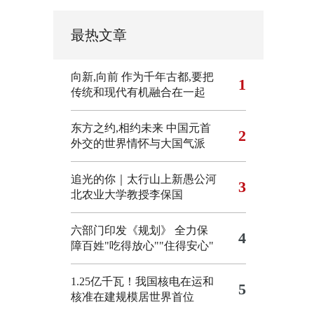
最热文章
向新,向前
作为千年古都,要把
1
传统和现代有机融合在一起
东方之约,相约未来 中国元首
2
外交的世界情怀与大国气派
追光的你｜太行山上新愚公河
3
北农业大学教授李保国
六部门印发《规划》 全力保
4
障百姓"吃得放心""住得安心"
1.25亿千瓦！我国核电在运和
5
核准在建规模居世界首位