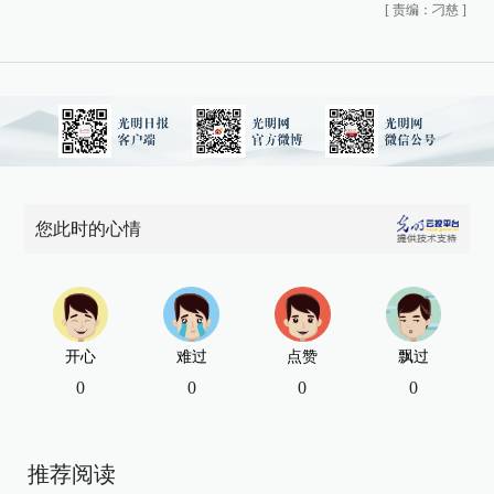
[
责编：刁慈
]
您此时的心情
开心
难过
点赞
飘过
0
0
0
0
推荐阅读