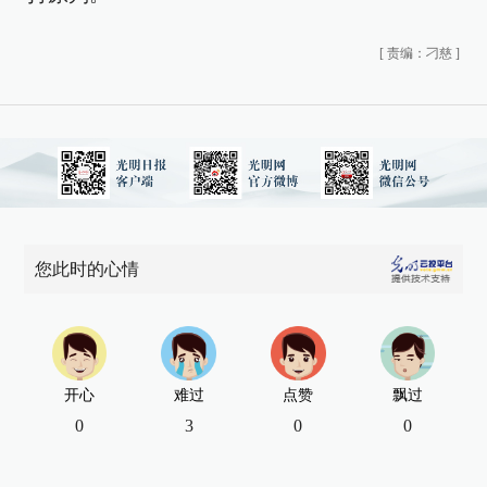
[
责编：刁慈
]
您此时的心情
开心
难过
点赞
飘过
0
3
0
0