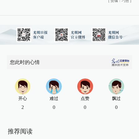
[
责编：刁慈
]
您此时的心情
开心
难过
点赞
飘过
2
0
0
0
推荐阅读