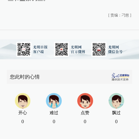
[
责编：刁慈
]
您此时的心情
开心
难过
点赞
飘过
0
0
0
0