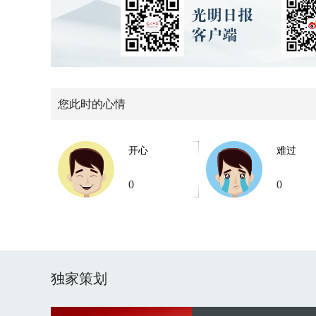
您此时的心情
开心
难过
0
0
独家策划