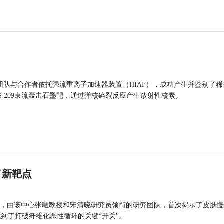
团队与合作者依托强流重离子加速器装置（HIAF），成功产生并鉴别了稀
的铋-209束流轰击石墨靶，通过弹核碎裂反应产生放射性核素。
了新靶点
，由该中心张曦教授和宋清晓研究员领衔的研究团队，首次揭示了皮肤慢
找到了打破纤维化恶性循环的关键“开关”。