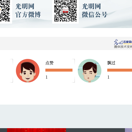
点赞
飘过
1
1