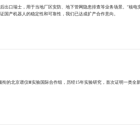
后出口瑞士，用于当地厂区安防、地下管网隐患排查等业务场景。“核电
证国产机器人的稳定性和可靠性，我们已达成扩产合作意向。
领衔的北京谱仪Ⅲ实验国际合作组，历经15年实验研究，首次证明一类全