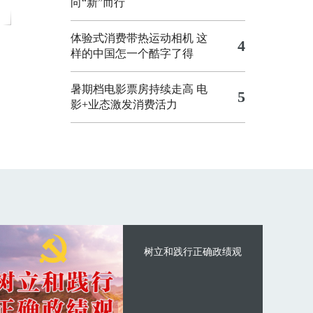
向“新”而行
体验式消费带热运动相机
这
4
样的中国怎一个酷字了得
暑期档电影票房持续走高 电
5
影+业态激发消费活力
树立和践行正确政绩观