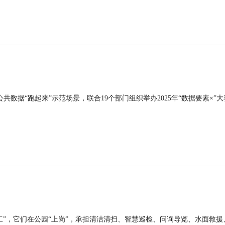
公共数据“跑起来”示范场景，联合19个部门组织举办2025年“数据要素×”大
工”，它们在公园“上岗”，承担清洁清扫、智慧巡检、问询导览、水面救援