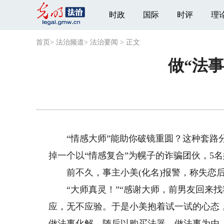
时政
国际
时评
理
首页
>
法治频道
>
法治要闻
>
正文
做“法
“情感大师”能助你破镜重圆？这种套路分
掉一个以“情感复合”为幌子的诈骗团伙，5
前不久，事主小美(化名)报警，称失恋后
“大师真灵！”“感谢大师，前男友回来找
应，无不应验。于是小美抱着试一试的心态，
做法事化解，随后以购买法器、做法事为由