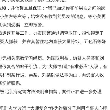
频，并信誓旦旦保证：“我已加深你和前男友之间的缘
而小美左等右等，始终没有收到前男友的消息。等小美再
意识到受骗，立即报警。
迅速开展工作。办案民警通过调查取证，很快锁定了
嫌疑人抓获，并在其暂住地内查获大量符纸、五色石等嫌
无相关宗教学习经历。为谋取利益，嫌疑人吴某和刘
假复合的帖子引流，为“大师”打造“有求必应”人设，有
某和刘某行骗。吴某、刘某以做法事为由，向受害人收
底切断联系。
被北京海淀警方依法刑事拘留，案件正在进一步办理
“玄学改运”“大师复合”多为诈骗分子利用当事人心理