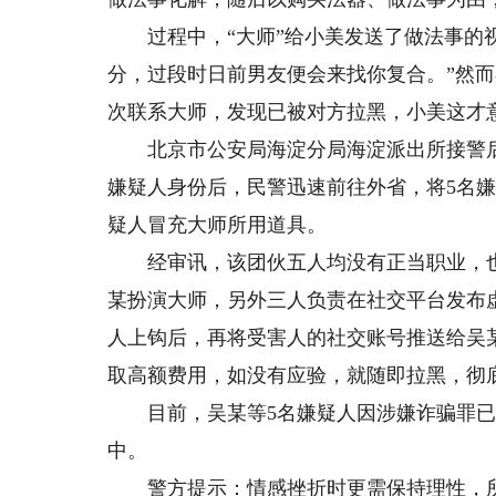
过程中，“大师”给小美发送了做法事的视
分，过段时日前男友便会来找你复合。”然
次联系大师，发现已被对方拉黑，小美这才
北京市公安局海淀分局海淀派出所接警后
嫌疑人身份后，民警迅速前往外省，将5名
疑人冒充大师所用道具。
经审讯，该团伙五人均没有正当职业，也
某扮演大师，另外三人负责在社交平台发布虚
人上钩后，再将受害人的社交账号推送给吴
取高额费用，如没有应验，就随即拉黑，彻
目前，吴某等5名嫌疑人因涉嫌诈骗罪已
中。
警方提示：情感挫折时更需保持理性，所谓