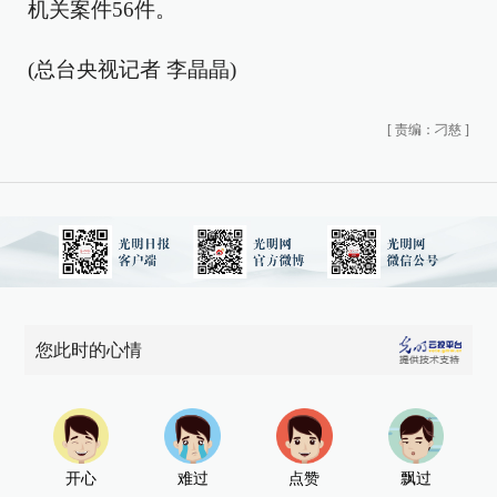
机关案件56件。
(总台央视记者 李晶晶)
[
责编：刁慈
]
您此时的心情
开心
难过
点赞
飘过