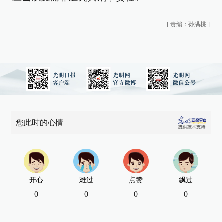
[
责编：孙满桃
]
您此时的心情
开心
难过
点赞
飘过
0
0
0
0