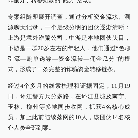
诈骗分子转移赃款的“跑分”活动。
专案组随即展开调查，通过分析资金流水、溯
源聊天记录，一个层级分明的团伙逐渐清晰：
上游是境外诈骗公司，中游是本地团伙头目，
下游是一群20岁左右的年轻人，他们通过“色聊
引流—刷单诱导—资金流转—佣金瓜分”的模
式，形成了一条完整的诈骗资金转移链条。
经过4个多月的线索梳理和证据固定，11月19
日，环江警方兵分多路，在环江县城及南宁、
玉林、柳州等多地同步收网，抓获4名核心成
员，加上此前陆续落网的10人，该团伙14名核
心人员全部到案。