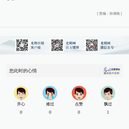
[
责编：孙满桃
]
您此时的心情
开心
难过
点赞
飘过
0
0
0
1