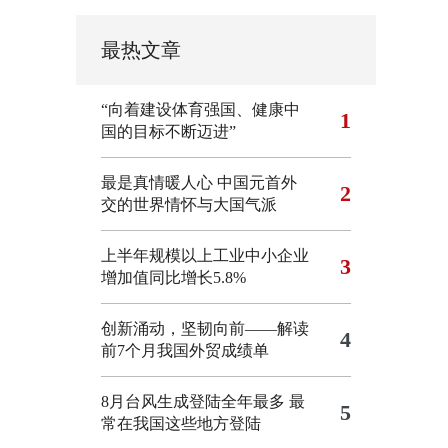
最热文章
“向着建设体育强国、健康中
1
国的目标不断迈进”
最是真情暖人心 中国元首外
2
交的世界情怀与大国气派
上半年规模以上工业中小企业
3
增加值同比增长5.8%
创新涌动，坚韧向前——解读
4
前7个月我国外贸成绩单
8月台风生成登陆全年最多 最
5
常在我国这些地方登陆