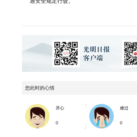
通安全规定行驶。
您此时的心情
开心
难过
0
0