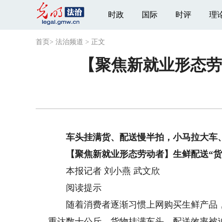
时政
国际
时评
理
首页
>
法治频道
>
正文
【聚焦新就业形态劳
车头挂满货、配送慢半拍，小马拉大车、
【聚焦新就业形态劳动者】生鲜配送“货
本报记者 刘小燕 武文欣
阅读提示
随着消费者逐渐习惯上网购买生鲜产品，
重达数十公斤、货物挂满车头、配送效率被