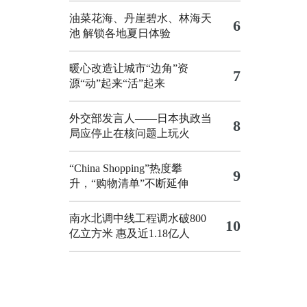
油菜花海、丹崖碧水、林海天
6
池 解锁各地夏日体验
暖心改造让城市“边角”资
7
源“动”起来“活”起来
外交部发言人——日本执政当
8
局应停止在核问题上玩火
“China Shopping”热度攀
9
升，“购物清单”不断延伸
南水北调中线工程调水破800
10
亿立方米 惠及近1.18亿人