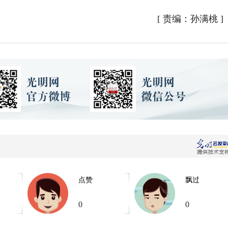
[
责编：孙满桃
]
点赞
飘过
0
0