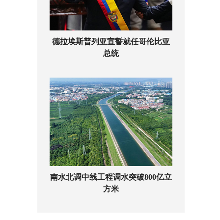
德拉埃斯普列亚宣誓就任哥伦比亚
总统
南水北调中线工程调水突破800亿立
方米