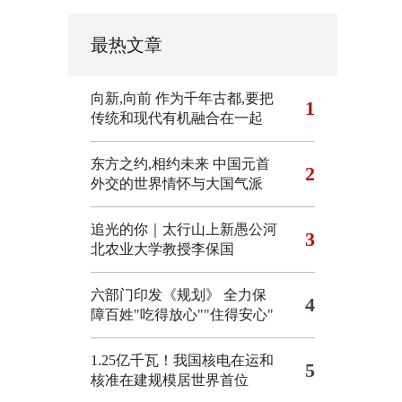
最热文章
向新,向前
作为千年古都,要把
1
传统和现代有机融合在一起
东方之约,相约未来 中国元首
2
外交的世界情怀与大国气派
追光的你｜太行山上新愚公河
3
北农业大学教授李保国
六部门印发《规划》 全力保
4
障百姓"吃得放心""住得安心"
1.25亿千瓦！我国核电在运和
5
核准在建规模居世界首位