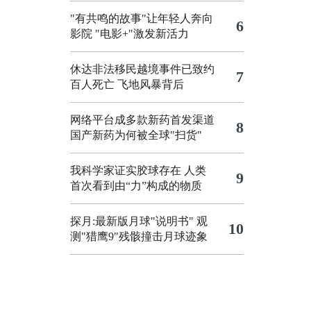
"有共鸣的故事"让年轻人奔向
6
影院
"电影+"激发新活力
休达非法移民越境事件已致约
7
百人死亡
飞地风暴背后
网络平台成多款新药首发渠道
8
国产新药为何被全球"扫货"
我科学家证实胶球存在 人类
9
首次看到由“力”构成的物质
探月:最新版月球"说明书"
观
10
测"猎鹰9"残骸撞击月球迹象