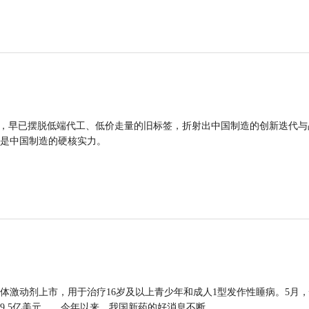
品，早已摆脱低端代工、低价走量的旧标签，折射出中国制造的创新迭代与
是中国制造的硬核实力。
体激动剂上市，用于治疗16岁及以上青少年和成人1型发作性睡病。5月
9.5亿美元……今年以来，我国新药的好消息不断。