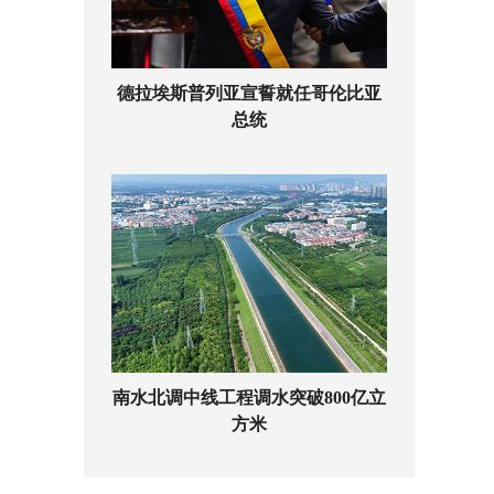
德拉埃斯普列亚宣誓就任哥伦比亚
总统
南水北调中线工程调水突破800亿立
方米