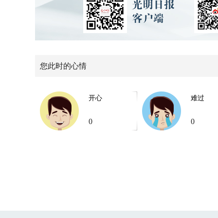
您此时的心情
开心
难过
0
0