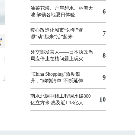
油菜花海、丹崖碧水、林海天
6
池 解锁各地夏日体验
暖心改造让城市“边角”资
7
源“动”起来“活”起来
外交部发言人——日本执政当
8
局应停止在核问题上玩火
“China Shopping”热度攀
9
升，“购物清单”不断延伸
南水北调中线工程调水破800
10
亿立方米 惠及近1.18亿人