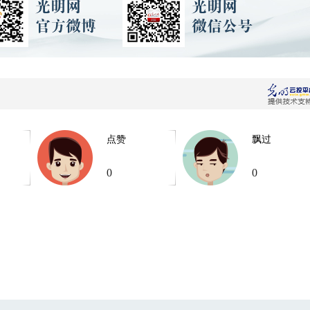
点赞
飘过
0
0