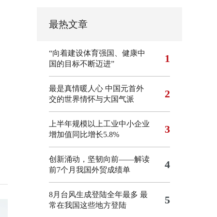
最热文章
“向着建设体育强国、健康中
1
国的目标不断迈进”
最是真情暖人心 中国元首外
2
交的世界情怀与大国气派
上半年规模以上工业中小企业
3
增加值同比增长5.8%
创新涌动，坚韧向前——解读
4
前7个月我国外贸成绩单
8月台风生成登陆全年最多 最
5
常在我国这些地方登陆