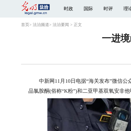
时政
国际
时评
理
首页
>
法治频道
>
法治要闻
>
正文
一进境
中新网11月10日电据“海关发布”微信
品氯胺酮(俗称“K粉”)和二亚甲基双氧安非他