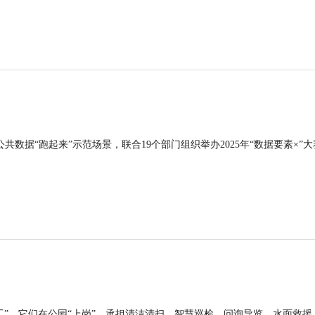
公共数据“跑起来”示范场景，联合19个部门组织举办2025年“数据要素×”大
工”，它们在公园“上岗”，承担清洁清扫、智慧巡检、问询导览、水面救援