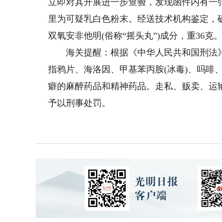
立即对其开展进一步查验，发现函件内有一
里为可疑乳白色粉末。经送技术机构鉴定，确
双氧安非他明(俗称“摇头丸”)成分，重36克
海关提醒：根据《中华人民共和国刑法》
指鸦片、海洛因、甲基苯丙胺(冰毒)、吗啡
癖的麻醉药品和精神药品。走私、贩卖、运
予以刑事处罚。