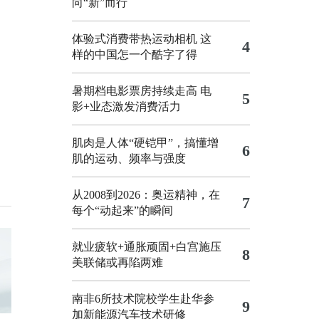
向“新”而行
体验式消费带热运动相机
这
4
样的中国怎一个酷字了得
暑期档电影票房持续走高 电
5
影+业态激发消费活力
肌肉是人体“硬铠甲”，搞懂增
6
肌的运动、频率与强度
从2008到2026：奥运精神，在
7
每个“动起来”的瞬间
就业疲软+通胀顽固+白宫施压
8
美联储或再陷两难
南非6所技术院校学生赴华参
9
加新能源汽车技术研修