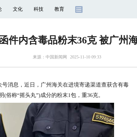
论
文化
科技
教育
函件内含毒品粉末36克 被广州
来源：
中国新闻网
2025-11-10 09:33
公众号消息，近日，广州海关在进境寄递渠道查获含有毒
明(俗称“摇头丸”)成分的粉末1包，重36克。