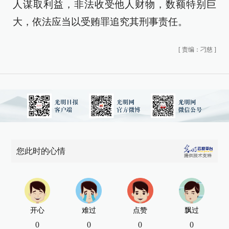
人谋取利益，非法收受他人财物，数额特别巨
大，依法应当以受贿罪追究其刑事责任。
[
责编：刁慈
]
您此时的心情
开心
难过
点赞
飘过
0
0
0
0