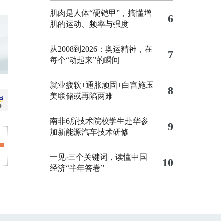
肌肉是人体“硬铠甲”，搞懂增
6
肌的运动、频率与强度
从2008到2026：奥运精神，在
7
每个“动起来”的瞬间
就业疲软+通胀顽固+白宫施压
8
美联储或再陷两难
南非6所技术院校学生赴华参
9
加新能源汽车技术研修
一见·三个关键词，读懂中国
10
经济“半年答卷”