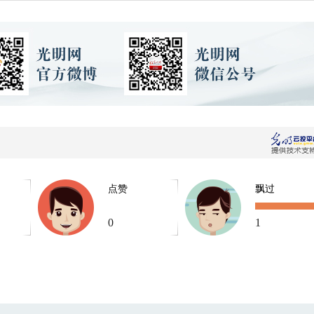
点赞
飘过
0
1