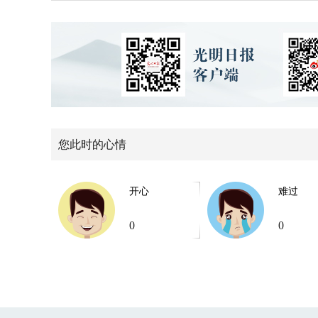
您此时的心情
开心
难过
0
0