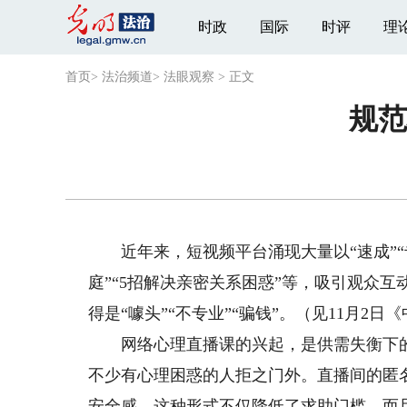
时政
国际
时评
理
首页
>
法治频道
>
法眼观察
>
正文
规范
近年来，短视频平台涌现大量以“速成”“专
庭”“5招解决亲密关系困惑”等，吸引观众
得是“噱头”“不专业”“骗钱”。（见11月2日
网络心理直播课的兴起，是供需失衡下的
不少有心理困惑的人拒之门外。直播间的匿
安全感。这种形式不仅降低了求助门槛，而