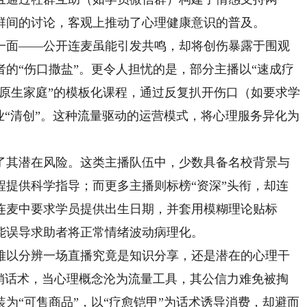
群间的讨论，客观上推动了心理健康意识的普及。
面——公开连麦虽能引发共鸣，却将创伤暴露于围观
的“伤口撒盐”。更令人担忧的是，部分主播以“速成疗
脱原生家庭”的模板化课程，通过反复扒开伤口（如要求学
业“清创”。这种流量驱动的运营模式，将心理服务异化为
其潜在风险。这类主播队伍中，少数具备名校背景与
程提供科学指导；而更多主播则标榜“资深”头衔，却连
连麦中要求学员提供出生日期，并套用模糊理论贴标
能误导求助者将正常情绪波动病理化。
以分辨一场直播究竟是知识分享，还是潜在的心理干
营销话术，当心理概念沦为流量工具，其公信力难免被掏
为“可售商品”，以“疗愈铠甲”为话术诱导消费，却避而