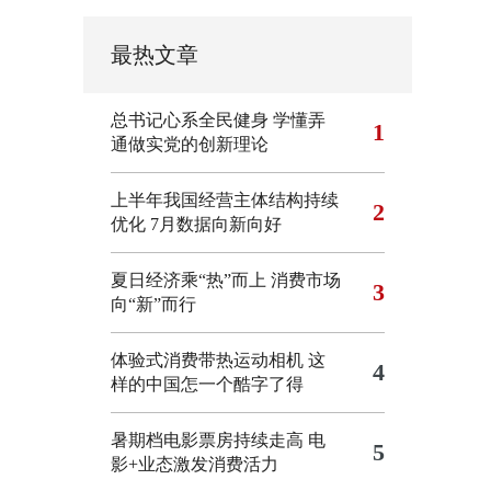
最热文章
总书记心系全民健身
学懂弄
1
通做实党的创新理论
上半年我国经营主体结构持续
2
优化
7月数据向新向好
夏日经济乘“热”而上 消费市场
3
向“新”而行
体验式消费带热运动相机
这
4
样的中国怎一个酷字了得
暑期档电影票房持续走高 电
5
影+业态激发消费活力