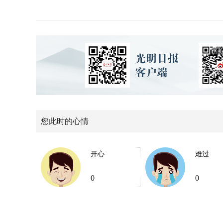
您此时的心情
开心
难过
0
0