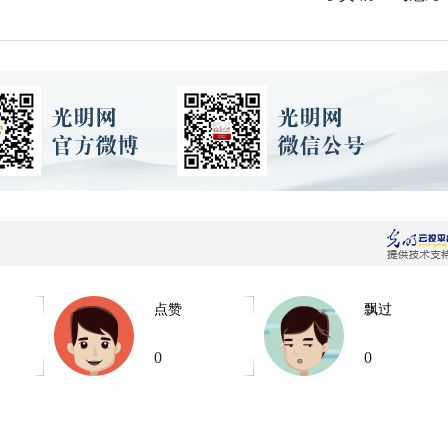
点赞
飘过
0
0