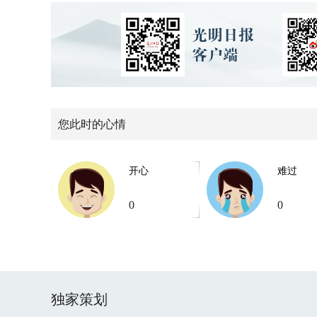
您此时的心情
开心
难过
0
0
独家策划