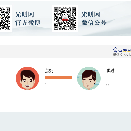
点赞
飘过
1
0